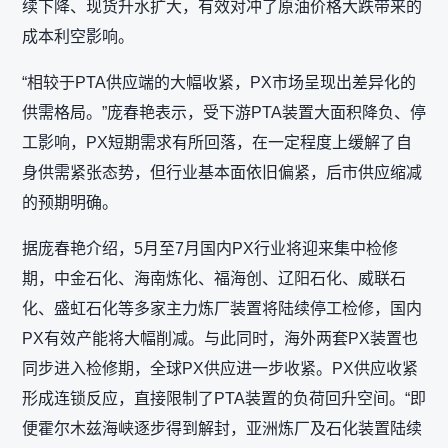
续下降、现货升水扩大，有效对冲了原油价格大跌带来的
成本利空影响。
“相较于PTA供应端的大幅收紧，PX市场呈现出差异化的
供需格局。”庞春艳表示，受下游PTA装置大面积降负、停
工影响，PX短期需求有所回落，在一定程度上缓解了自
身供需紧张态势，但行业基本面依旧偏紧，后市供应缩减
的预期明确。
据庞春艳介绍，5月至7月国内PX行业将迎来集中检修
期，中金石化、海南炼化、福海创、辽阳石化、威联石
化、盛虹石化等多家主力炼厂装置将陆续停工检修，国内
PX有效产能将大幅削减。与此同时，海外两套PX装置也
同步进入检修期，全球PX供应进一步收紧。PX供应收紧
形成连锁反应，直接限制了PTA装置的负荷回升空间。“即
便霍尔木兹海峡逐步得到解封，亚洲炼厂及石化装置陆续