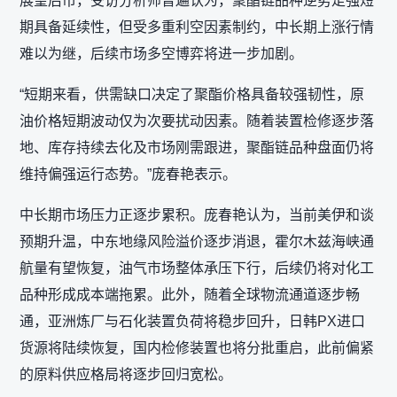
展望后市，受访分析师普遍认为，聚酯链品种逆势走强短
期具备延续性，但受多重利空因素制约，中长期上涨行情
难以为继，后续市场多空博弈将进一步加剧。
“短期来看，供需缺口决定了聚酯价格具备较强韧性，原
油价格短期波动仅为次要扰动因素。随着装置检修逐步落
地、库存持续去化及市场刚需跟进，聚酯链品种盘面仍将
维持偏强运行态势。”庞春艳表示。
中长期市场压力正逐步累积。庞春艳认为，当前美伊和谈
预期升温，中东地缘风险溢价逐步消退，霍尔木兹海峡通
航量有望恢复，油气市场整体承压下行，后续仍将对化工
品种形成成本端拖累。此外，随着全球物流通道逐步畅
通，亚洲炼厂与石化装置负荷将稳步回升，日韩PX进口
货源将陆续恢复，国内检修装置也将分批重启，此前偏紧
的原料供应格局将逐步回归宽松。