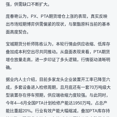
强，供需缺口不断扩大。
庞春艳认为，PX、PTA期货增仓上涨的表现，真实反映
出市场短期博弈供需偏紧的现状，与聚酯原料当前的基本
面高度契合。
宝城期货分析师陈栋认为，本轮行情由供应收缩、低库存
叠加成本利空出尽共同推动。从盘面表现来看，PTA期货
增仓放量走高，进一步印证了多头逻辑，行情驱动清晰明
确。
据业内人士介绍，目前多家龙头企业装置开工率已降至六
成，多套设备进入检修周期，且月底还有一套70万吨级大
型装置存在停车预期，供应端收缩力度较强。与此同时，
今年4—6月全国PTA计划检修产能达1950万吨，占总产
能比重超20%。行业有效产能大幅缩减，叠加PTA库存持