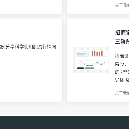
关于我
招商
三阶
案例分享科学使用配资行情网
招商证
阶段，
的K型
导体 
关于我