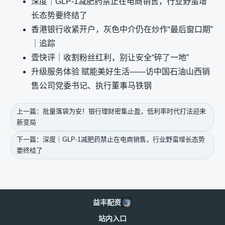
深度｜GLP-1减肥药禁止在电商销售，行业野蛮增
长态势要终结了
香港银行收紧开户，灰色中介仍在炒作“最后窗口期”
｜追踪
壹快评｜收割粉丝红利，别让安全“碎了一地”
升级服务体验 赋能美好生活——访中国石油山西销
售公司党委书记、执行董事马铁钢
上一篇：批量落袋为安！银行理财密集止盈，低利率时代打法迎来
新变局
下一篇：深度｜GLP-1减肥药禁止在电商销售，行业野蛮增长态势
要终结了
益丰配资
站内入口