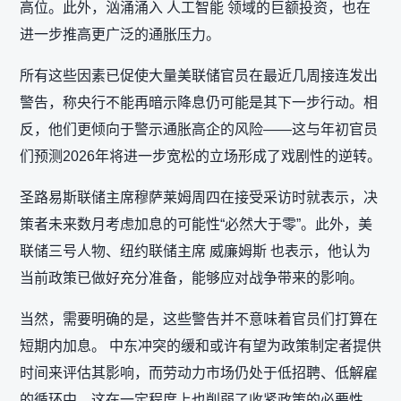
高位。此外，汹涌涌入 人工智能 领域的巨额投资，也在
进一步推高更广泛的通胀压力。
所有这些因素已促使大量美联储官员在最近几周接连发出
警告，称央行不能再暗示降息仍可能是其下一步行动。相
反，他们更倾向于警示通胀高企的风险——这与年初官员
们预测2026年将进一步宽松的立场形成了戏剧性的逆转。
圣路易斯联储主席穆萨莱姆周四在接受采访时就表示，决
策者未来数月考虑加息的可能性“必然大于零”。此外，美
联储三号人物、纽约联储主席 威廉姆斯 也表示，他认为
当前政策已做好充分准备，能够应对战争带来的影响。
当然，需要明确的是，这些警告并不意味着官员们打算在
短期内加息。 中东冲突的缓和或许有望为政策制定者提供
时间来评估其影响，而劳动力市场仍处于低招聘、低解雇
的循环中，这在一定程度上也削弱了收紧政策的必要性。