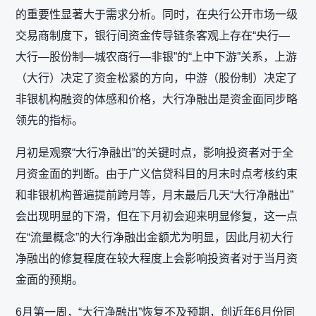
的重要性显著大于需求分析。同时，在央行公开市场一级
交易商制度下，银行间资金传导链条客观上存在“央行—
大行—股份制—城农商行—非银”的“上中下游”关系，上游
（大行）决定了资金松紧的方向，中游（股份制）决定了
非银机构融资的体感和价格，大行净融出是资金面同步略
领先的指标。
月初是观察“大行净融出”的关键时点，影响投资者对于全
月资金面的判断。由于广义信贷科目的月末时点考核约束
和非银机构普遍提前跨月等，月末最后几天“大行净融出”
会出现明显的下滑，但在下月初会迎来明显修复，这一点
在“流量概念”的大行净融出金额尤为明显，因此月初大行
净融出的修复程度在较大程度上会影响投资者对于当月资
金面的预期。
6月第一周，“大行净融出”恢复不及预期，创近年6月份同