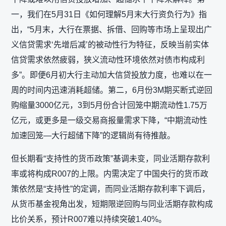
一，我们在5月31日《如何理解5月末大行资负行为》指
出，“5月末，大行在票据、拆借、回购等市场上呈现出广
义信贷需求‘先增后减’的被动性行为特征，反映当前实体
信贷需求依然疲弱，狭义流动性环境依然对债市构成利
多”。即便6月初大行主动加大信贷投放力度，也难以在一
周的时间内迅速消耗超储。第二，6月份3M期买断式逆回
购缩量3000亿元，3到5月份合计回笼中期流动性1.75万
亿元，或更多是一级交易商报量需求下降，“中期流动性
加速回笼—大行超储下降”的逻辑尚有待推敲。
但长期看“支持性的货币政策”基调未变，同业活期存款利
率或将构成R007的上限。内需决定了中国央行的货币政
策依然是“支持性”的定调，而同业活期存款利率下调后，
从货币基金视角出发，短期限逆回购与同业活期存款构成
比价关系，预计R007难以持续突破1.40%。