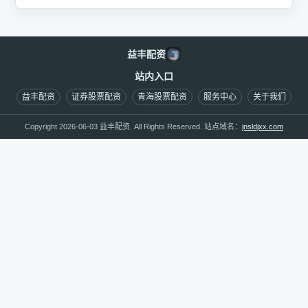
益丰配资
站内入口
益丰配资
证券股票配资
青海股票配资
服务中心
关于我们
Copyright 2026-06-03 益丰配资. All Rights Reserved. 站点域名：
jnsldjxx.com